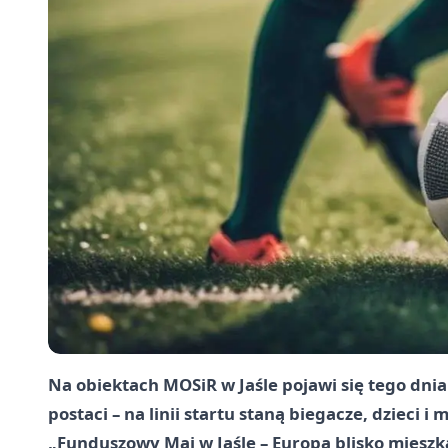
Na obiektach MOSiR w Jaśle pojawi się tego dnia 
postaci – na linii startu staną biegacze, dzieci
„Funduszowy Maj w Jaśle – Europa blisko miesz