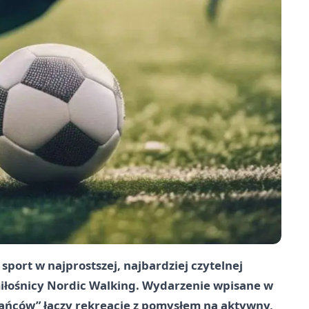
sport w najprostszej, najbardziej czytelnej
 i miłośnicy Nordic Walking. Wydarzenie wpisane w
kańców” łączy rekreację z pomysłem na aktywny,