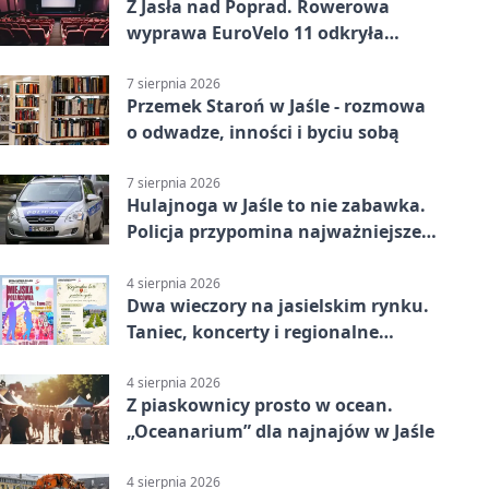
Z Jasła nad Poprad. Rowerowa
wyprawa EuroVelo 11 odkryła
pogranicze
7 sierpnia 2026
Przemek Staroń w Jaśle - rozmowa
o odwadze, inności i byciu sobą
7 sierpnia 2026
Hulajnoga w Jaśle to nie zabawka.
Policja przypomina najważniejsze
zasady
4 sierpnia 2026
Dwa wieczory na jasielskim rynku.
Taniec, koncerty i regionalne
rękodzieło
4 sierpnia 2026
Z piaskownicy prosto w ocean.
„Oceanarium” dla najnajów w Jaśle
4 sierpnia 2026