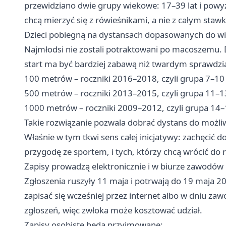
przewidziano dwie grupy wiekowe: 17–39 lat i powyżej
chcą mierzyć się z rówieśnikami, a nie z całym stawk
Dzieci pobiegną na dystansach dopasowanych do w
Najmłodsi nie zostali potraktowani po macoszemu. D
start ma być bardziej zabawą niż twardym sprawdz
100 metrów – roczniki 2016–2018, czyli grupa 7–10 
500 metrów – roczniki 2013–2015, czyli grupa 11–13
1000 metrów – roczniki 2009–2012, czyli grupa 14–1
Takie rozwiązanie pozwala dobrać dystans do możli
Właśnie w tym tkwi sens całej inicjatywy: zachęcić d
przygodę ze sportem, i tych, którzy chcą wrócić do 
Zapisy prowadzą elektronicznie i w biurze zawodów
Zgłoszenia ruszyły 11 maja i potrwają do 19 maja 20
zapisać się wcześniej przez internet albo w dniu za
zgłoszeń, więc zwłoka może kosztować udział.
Zapisy osobiste będą przyjmowane: