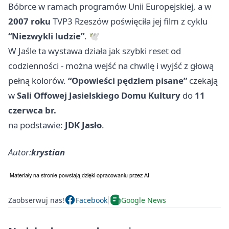
Bóbrce w ramach programów Unii Europejskiej, a w
2007 roku
TVP3
Rzeszów
poświęciła jej film z cyklu
“Niezwykli ludzie”
. 🕊️
W Jaśle ta wystawa działa jak szybki reset od
codzienności - można wejść na chwilę i wyjść z głową
pełną kolorów.
“Opowieści pędzlem pisane”
czekają
w
Sali Offowej Jasielskiego Domu Kultury
do
11
czerwca br.
na podstawie:
JDK Jasło
.
Autor:
krystian
Zaobserwuj nas!
Facebook
Google News