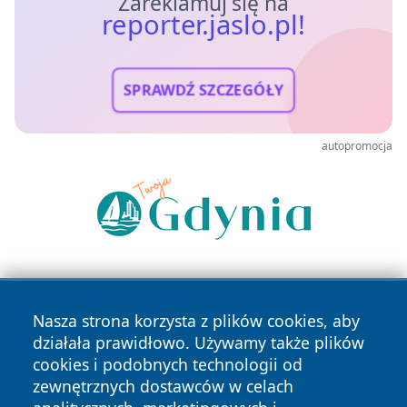
Zareklamuj się na
reporter.jaslo.pl!
SPRAWDŹ SZCZEGÓŁY
autopromocja
Nasza strona korzysta z plików cookies, aby
działała prawidłowo. Używamy także plików
cookies i podobnych technologii od
zewnętrznych dostawców w celach
Copyright © 2026 reporter.jaslo.pl Wszystkie prawa