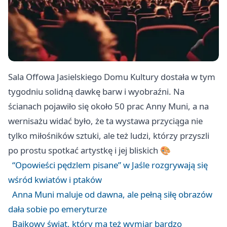
Sala Offowa Jasielskiego Domu Kultury dostała w tym
tygodniu solidną dawkę barw i wyobraźni. Na
ścianach pojawiło się około 50 prac Anny Muni, a na
wernisażu widać było, że ta wystawa przyciąga nie
tylko miłośników sztuki, ale też ludzi, którzy przyszli
po prostu spotkać artystkę i jej bliskich 🎨
“Opowieści pędzlem pisane” w Jaśle rozgrywają się
wśród kwiatów i ptaków
Anna Muni maluje od dawna, ale pełną siłę obrazów
dała sobie po emeryturze
Bajkowy świat, który ma też wymiar bardzo