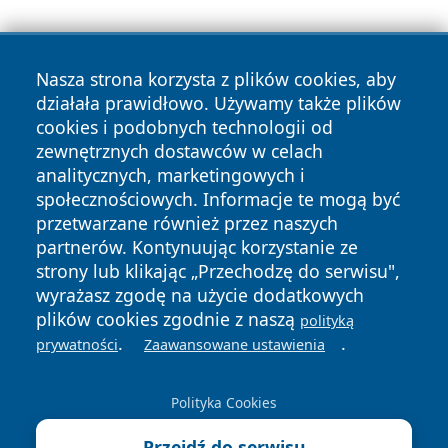
Nasza strona korzysta z plików cookies, aby
działała prawidłowo. Używamy także plików
cookies i podobnych technologii od
zewnętrznych dostawców w celach
Copyright © 2026 reporter.jaslo.pl Wszystkie prawa
analitycznych, marketingowych i
zastrzeżone.
społecznościowych. Informacje te mogą być
przetwarzane również przez naszych
partnerów. Kontynuując korzystanie ze
Polityka
Polityka
News
Autorzy
strony lub klikając „Przechodzę do serwisu",
Prywatności
Cookies
wyrażasz zgodę na użycie dodatkowych
plików cookies zgodnie z naszą
polityką
.
.
prywatności
Zaawansowane ustawienia
Polityka Cookies
Przejdź do serwisu