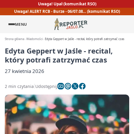
Uwaga! Upał (komunikat RSO)
Uwaga! ALERT RCB - Burze - 06/07.08… (komunikat RSO)
MENU
Strona główna
Wiadomości
Edyta Geppert w Jaśle - recital, który potrafi zatrzymać czas
Edyta Geppert w Jaśle - recital,
który potrafi zatrzymać czas
27 kwietnia 2026
2 min czytania
Udostępnij