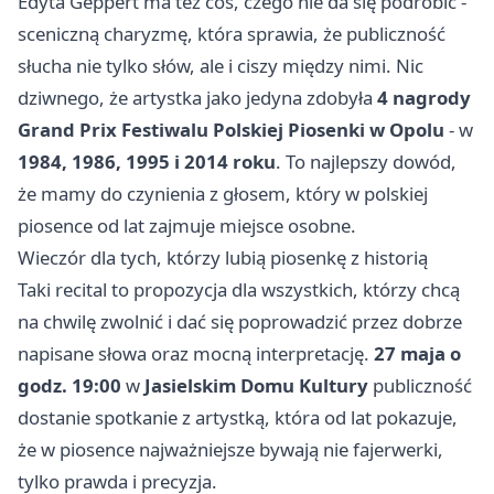
Edyta Geppert ma też coś, czego nie da się podrobić -
sceniczną charyzmę, która sprawia, że publiczność
słucha nie tylko słów, ale i ciszy między nimi. Nic
dziwnego, że artystka jako jedyna zdobyła
4 nagrody
Grand Prix Festiwalu Polskiej Piosenki w Opolu
- w
1984, 1986, 1995 i 2014 roku
. To najlepszy dowód,
że mamy do czynienia z głosem, który w polskiej
piosence od lat zajmuje miejsce osobne.
Wieczór dla tych, którzy lubią piosenkę z historią
Taki recital to propozycja dla wszystkich, którzy chcą
na chwilę zwolnić i dać się poprowadzić przez dobrze
napisane słowa oraz mocną interpretację.
27 maja o
godz. 19:00
w
Jasielskim Domu Kultury
publiczność
dostanie spotkanie z artystką, która od lat pokazuje,
że w piosence najważniejsze bywają nie fajerwerki,
tylko prawda i precyzja.