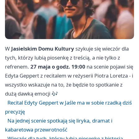
W
Jasielskim Domu Kultury
szykuje się wieczór dla
tych, którzy lubią piosenkę z treścią, a nie tylko z
refrenem.
27 maja o godz. 19:00
na scenie pojawi się
Edyta Geppert z recitalem w reżyserii Piotra Loretza - i
wszystko wskazuje na to, że będzie to spotkanie z
dużą dawką emocji 🎶
Recital Edyty Geppert w Jaśle ma w sobie rzadką dziś
precyzję
Na jednej scenie spotkają się liryka, dramat i
kabaretowa przewrotność
Wieczór dla tych, którzy lubią piosenkę z historią